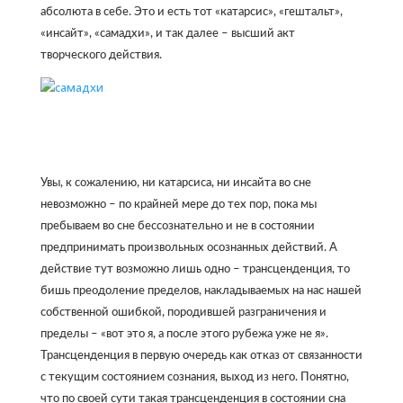
абсолюта в себе. Это и есть тот «катарсис», «гештальт»,
«инсайт», «самадхи», и так далее – высший акт
творческого действия.
Увы, к сожалению, ни катарсиса, ни инсайта во сне
невозможно – по крайней мере до тех пор, пока мы
пребываем во сне бессознательно и не в состоянии
предпринимать произвольных осознанных действий. А
действие тут возможно лишь одно – трансценденция, то
бишь преодоление пределов, накладываемых на нас нашей
собственной ошибкой, породившей разграничения и
пределы – «вот это я, а после этого рубежа уже не я».
Трансценденция в первую очередь как отказ от связанности
с текущим состоянием сознания, выход из него. Понятно,
что по своей сути такая трансценденция в состоянии сна