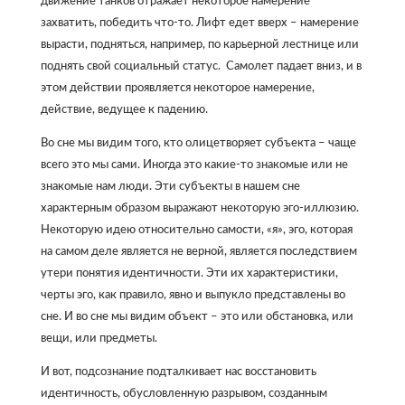
движение танков отражает некоторое намерение
захватить, победить что-то. Лифт едет вверх – намерение
вырасти, подняться, например, по карьерной лестнице или
поднять свой социальный статус. Самолет падает вниз, и в
этом действии проявляется некоторое намерение,
действие, ведущее к падению.
Во сне мы видим того, кто олицетворяет субъекта – чаще
всего это мы сами. Иногда это какие-то знакомые или не
знакомые нам люди. Эти субъекты в нашем сне
характерным образом выражают некоторую эго-иллюзию.
Некоторую идею относительно самости, «я», эго, которая
на самом деле является не верной, является последствием
утери понятия идентичности. Эти их характеристики,
черты эго, как правило, явно и выпукло представлены во
сне. И во сне мы видим объект – это или обстановка, или
вещи, или предметы.
И вот, подсознание подталкивает нас восстановить
идентичность, обусловленную разрывом, созданным