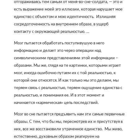
отгораживаясь тем самым от меня-во-сне-солдата, — это и
есть выражение моей эго иллюзии, которая нарушает мое
единство с объектом и мою идентичность. Излишняя
сосредоточенность на внутреннем образе, в ущерб
контакту с окружающей реальностью. …
Мозг пытается обработать поступивушую в него
информацию и делает это через операции над
символическими представлениями этой информации –
образами. Мы же, глядя на те картинки, которыми играет
мозг, иногда ошибочно путаем их с той реальностью, к
которой они относятся. И как только мы это делаем, мы
теряем связь с реальностью, теряем ощущение единства с
реальностью, и понимания ее. И в этот момент и
начинается «кармическая» цепь последствий.
Мозг во сне пытается предъявить нам эти самые первичные
образы. С тем, что бы мы, пересмотрев их и присутствуя в
них, все же восстановили утраченное единство. Мы живо,
естественно, духовным образом реагируем на