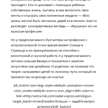
пропадет». Кто-то доживает с помощью ребенка
собственную жизнь, пытаясь в нем воплотить свои
мечты и отыграть свои жизненные неудачи — «Всю
жизнь мечтал быть летчиком, давай ка в летное». Кем-то
руководят консервативные взгляды — «Музыкант это не
мужская профессия»
Но у предполагаемого бухгалтера на профессию с
астрологической точки зрения влияет Солнце в
Стрельце и он принципиально не способен к
монотонной и скучной работе. А у предполагаемого
летчика сильная Венера и показатели к занятию
искусством или дизайном. И родители, не понимая что
творят, направляют детей по ложному пути, который не
принесет им ни дохода, ни счастья.
[dt_button size=»big» style=»default» animation=»none»
color_mode=»default» icon=»» icon_align=»left» color=»»
link=»http://astra-nsk.com/zadat-vopros-astrologu/»
target_blank=»true»]Узнайте больше — задайте вопрос
астрологу![/dt_button]