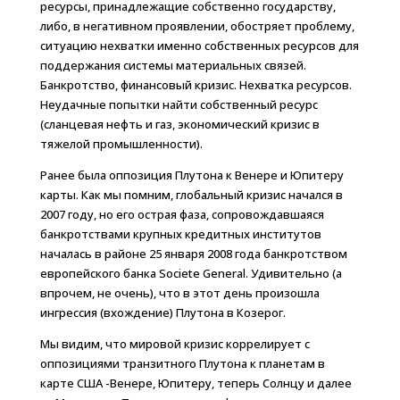
ресурсы, принадлежащие собственно государству,
либо, в негативном проявлении, обостряет проблему,
ситуацию нехватки именно собственных ресурсов для
поддержания системы материальных связей.
Банкротство, финансовый кризис. Нехватка ресурсов.
Неудачные попытки найти собственный ресурс
(сланцевая нефть и газ, экономический кризис в
тяжелой промышленности).
Ранее была оппозиция Плутона к Венере и Юпитеру
карты. Как мы помним, глобальный кризис начался в
2007 году, но его острая фаза, сопровождавшаяся
банкротствами крупных кредитных институтов
началась в районе 25 января 2008 года банкротством
европейского банка Soсiete General. Удивительно (а
впрочем, не очень), что в этот день произошла
ингрессия (вхождение) Плутона в Козерог.
Мы видим, что мировой кризис коррелирует с
оппозициями транзитного Плутона к планетам в
карте США -Венере, Юпитеру, теперь Солнцу и далее