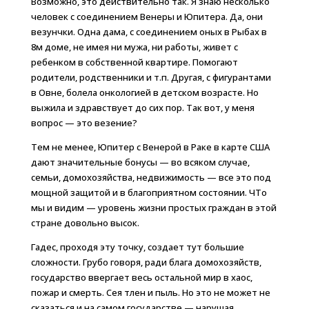
Возможно, это действительно так. Я знаю несколько
человек с соединением Венеры и Юпитера. Да, они
везунчки. Одна дама, с соединением оных в Рыбах в
8м доме, не имея ни мужа, ни работы, живет с
ребенком в собственной квартире. Помогают
родители, родственники и т.п. Другая, с фигурантами
в Овне, болела онкологией в детском возрасте. Но
выжила и здравствует до сих пор. Так вот, у меня
вопрос — это везение?
Тем не менее, Юпитер с Венерой в Раке в карте США
дают значительные бонусы — во всяком случае,
семьи, домохозяйства, недвижимость — все это под
мощной защитой и в благоприятном состоянии. ЧТо
мы и видим — уровень жизни простых граждан в этой
стране довольно высок.
Гадес, проходя эту точку, создает тут большие
сложности. Грубо говоря, ради блага домохозяйств,
государство ввергает весь остальной мир в хаос,
пожар и смерть. Сея тлен и пыль. Но это не может не
сказаться и на самом государстве — нарушая