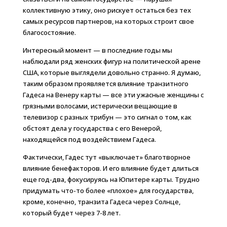
коллективную этику, оно рискует остаться без тех
самых ресурсов партнеров, на которых строит свое
благосостояние.
Интересный момент — в последние годы мы
наблюдали ряд женских фигур на политической арене
США, которые выглядели довольно странно. Я думаю,
таким образом проявляется влияние транзитного
Гадеса на Венеру карты — все эти ужасные женщины с
грязными волосами, истерически вещающие в
телевизор с разных трибун — это сигнал о том, как
обстоят дела у государства с его Венерой,
находящейся под воздействием Гадеса.
Фактически, Гадес тут «выключает» благотворное
влияние бенефакторов. И его влияние будет длиться
еще год-два, фокусируясь на Юпитере карты. Трудно
придумать что-то более «плохое» для государства,
кроме, конечно, транзита Гадеса через Солнце,
который будет через 7-8 лет.