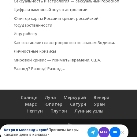
Сексуальность и астрология — сексуальный гороскоп
Цифра и ламповый звук в астрологии
Юпитер карты России и кризис российской
государственности
Ищу работу
Как составляется астропрогноз по знакам Зодиака.
Личностные кризисы
Мировой кризис — приметы времени. США.
Развод? Развод! Развод…
Солнце
Луна
Меркурий
Венера
Марс
Юпитер
Сатурн
Уран
Нептун
Плутон
Лунные узлы
Астра в мессенджерах!
Прогнозы Астры
×
MAX
ВК
каждый день в каналах -