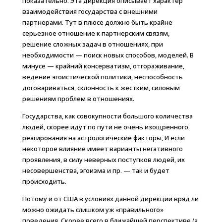
показательно. Эта дирекция описывает характер
взаимодействия государства с внешними
партнерами. Тут в плюсе должно быть крайне
серьезное отношение к партнерским связям,
решение сложных задач в отношениях, при
необходимости — поиск новых способов, моделей. В
минусе — крайний консерватизм, отгораживание,
ведение эгоистической политики, неспособность
договариваться, склонность к жестким, силовым
решениям проблем в отношениях.
Государства, как совокупности большого количества
людей, скорее идут по пути не очень изощренного
реагирования на астрологические факторы, И если
некоторое влияние имеет варианты негативного
проявления, в силу неверных поступков людей, их
несовершенства, эгоизма и пр. — так и будет
происходить.
Потому и от США в условиях данной дирекции вряд ли
можно ожидать слишком уж «правильного»
поведения. Скорее всего в ближайшей перспективе (а