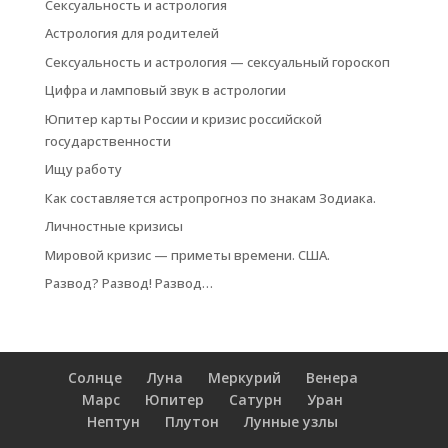
Сексуальность и астрология
Астрология для родителей
Сексуальность и астрология — сексуальный гороскоп
Цифра и ламповый звук в астрологии
Юпитер карты России и кризис российской
государственности
Ищу работу
Как составляется астропрогноз по знакам Зодиака.
Личностные кризисы
Мировой кризис — приметы времени. США.
Развод? Развод! Развод…
Солнце
Луна
Меркурий
Венера
Марс
Юпитер
Сатурн
Уран
Нептун
Плутон
Лунные узлы