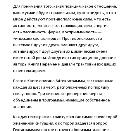
Для понимания того, какая позиция, какое отношение,
какое усилие будет правильным, нужно видеть, что в
мире действуют противоположные силы. Что есть
активность, «янская» составляющая, сила, энергия,
есть пассивность, форма, восприимчивость —
«иньская» составляющая. Противоположности
вытекают друг из друга, сменяют друг друга,
активизируют друг друга и их циклическая смена
имеет свой ритм. Исходя из этих принципов древние
авторы Книги Перемен и давали трактовки входящих
в нее гексаграмм.
Всего в Книге описано 64 гексаграммы, составленные
каждая из шести черт, расположенных по порядку
снизу вверх. Три нижние и три верхние черты
объединены в триграммы, имеющие собственное
значение.
Каждая гексаграмма трактуется как символ некоторой
жизненной ситуации, о которой задается вопрос.
Гексаграммам соответствуют афоризмы, дающие