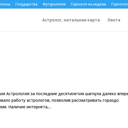
гнозы
Государства
Футурология
Гороскоп на неделю
Гороскоп
Астролог, натальная карта
Лента
я Астрология за последние десятилетия шагнула далеко впере
вало работу астрологов, позволив рассматривать гораздо
мя. Наличие интернета,...